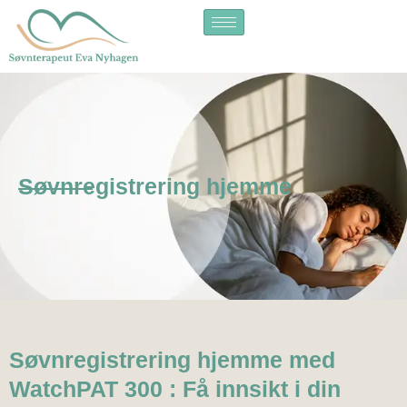
Skip
to
content
Søvnregistrering hjemme
Søvnregistrering hjemme med
WatchPAT 300 : Få innsikt i din