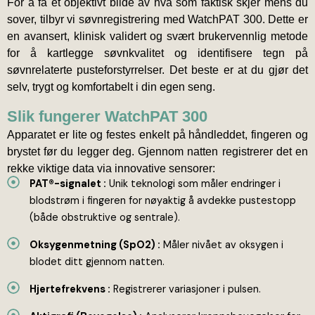
For å få et objektivt bilde av hva som faktisk skjer mens du
sover, tilbyr vi søvnregistrering med WatchPAT 300. Dette er
en avansert, klinisk validert og svært brukervennlig metode
for å kartlegge søvnkvalitet og identifisere tegn på
søvnrelaterte pusteforstyrrelser. Det beste er at du gjør det
selv, trygt og komfortabelt i din egen seng.
Slik fungerer WatchPAT 300
Apparatet er lite og festes enkelt på håndleddet, fingeren og
brystet før du legger deg. Gjennom natten registrerer det en
rekke viktige data via innovative sensorer:
PAT®-signalet :
Unik teknologi som måler endringer i
blodstrøm i fingeren for nøyaktig å avdekke pustestopp
(både obstruktive og sentrale).
Oksygenmetning (SpO2) :
Måler nivået av oksygen i
blodet ditt gjennom natten.
Hjertefrekvens :
Registrerer variasjoner i pulsen.