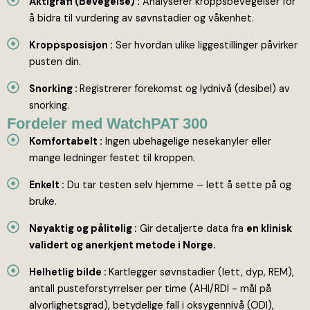
Aktigrafi (Bevegelse) :
Analyserer kroppsbevegelser for
å bidra til vurdering av søvnstadier og våkenhet.
Kroppsposisjon :
Ser hvordan ulike liggestillinger påvirker
pusten din.
Snorking :
Registrerer forekomst og lydnivå (desibel) av
snorking.
Fordeler med WatchPAT 300
Komfortabelt :
Ingen ubehagelige nesekanyler eller
mange ledninger festet til kroppen.
Enkelt :
Du tar testen selv hjemme – lett å sette på og
bruke.
Nøyaktig og pålitelig :
Gir detaljerte data fra
en klinisk
validert og anerkjent metode i Norge.
Helhetlig bilde :
Kartlegger søvnstadier (lett, dyp, REM),
antall pusteforstyrrelser per time (AHI/RDI - mål på
alvorlighetsgrad), betydelige fall i oksygennivå (ODI),